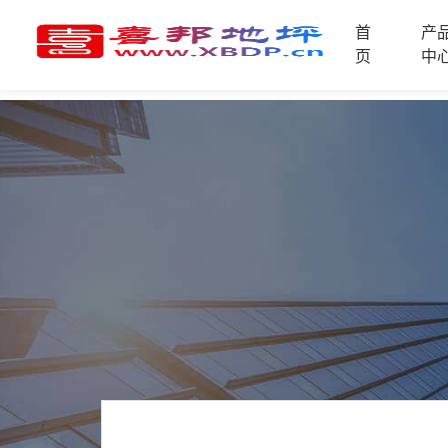
首
产
首
页
中
页
产
品
中
技
心
术
支
资
持
讯
中
施
心
工
案
例
联
电
系
话
我
咨
们
询