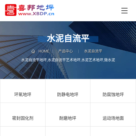
首
页
产
品
水泥自流平
中
技
心
术
HOME
产品中心
水泥自流平
支
水泥自流平地坪,水泥自流平艺术地坪,水泥艺术地坪,微水泥
资
持
讯
中
施
心
工
环氧地坪
防静电地坪
防腐蚀地坪
案
例
联
电
系
话
密封固化剂
耐磨地坪
运动场地面
我
咨
们
询