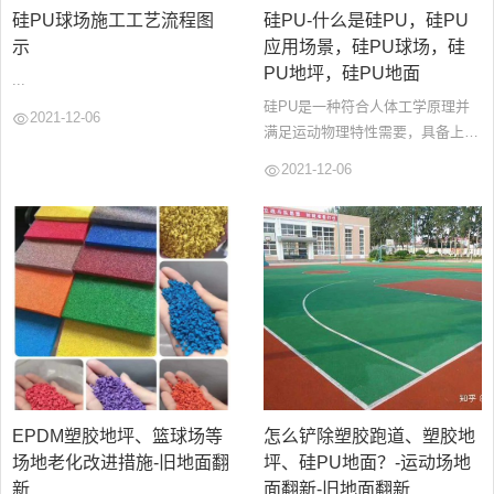
硅PU球场施工工艺流程图
硅PU-什么是硅PU，硅PU
示
应用场景，硅PU球场，硅
PU地坪，硅PU地面
...
硅PU是一种符合人体工学原理并
2021-12-06
满足运动物理特性需要，具备上硬
下弹结构特征并能直接在水泥或沥
2021-12-06
青基础上施工的健康型专业弹性合
成球场面层材料系统，以单组份有
机硅改性聚氨酯...
EPDM塑胶地坪、篮球场等
怎么铲除塑胶跑道、塑胶地
场地老化改进措施-旧地面翻
坪、硅PU地面？-运动场地
新
面翻新-旧地面翻新