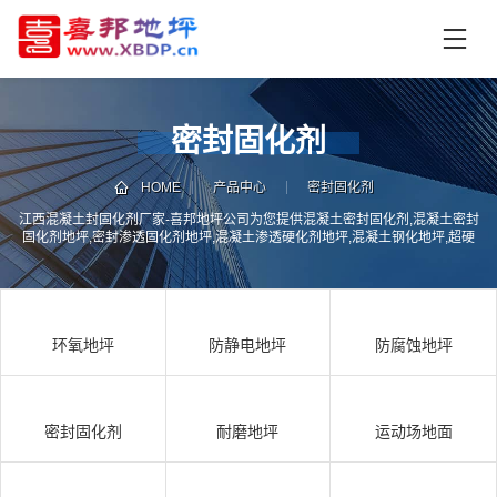
首
页
产
品
密封固化剂
中
技
心
术
HOME
产品中心
密封固化剂
支
江西混凝土封固化剂厂家-喜邦地坪公司为您提供混凝土密封固化剂,混凝土密封
资
固化剂地坪,密封渗透固化剂地坪,混凝土渗透硬化剂地坪,混凝土钢化地坪,超硬
持
讯
地坪材料及旧地面翻新,地面起尘起灰起砂处理,地面维修翻新服务
中
施
心
工
环氧地坪
防静电地坪
防腐蚀地坪
案
例
联
电
系
话
密封固化剂
耐磨地坪
运动场地面
我
咨
们
询