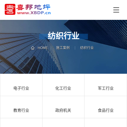
首
页
产
品
纺织行业
中
技
心
术
HOME
施工案例
纺织行业
支
资
持
讯
中
施
心
工
电子行业
化工行业
军工行业
案
例
联
电
系
话
教育行业
政府机关
食品行业
我
咨
们
询