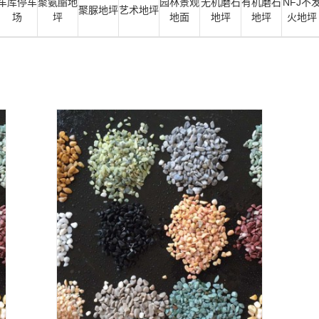
车库停车
聚氨酯地
园林景观
无机磨石
有机磨石
NFJ不
聚脲地坪
艺术地坪
场
坪
地面
地坪
地坪
火地坪