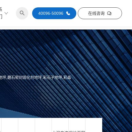
系
40096-50096
在线咨询
们
磨地坪,磨石密封固化剂地坪,彩石子地坪,彩晶