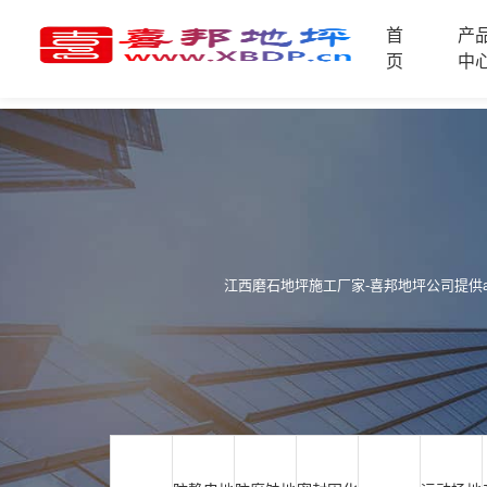
首
产
首
页
中
页
产
品
中
技
心
术
支
资
持
讯
中
江西磨石地坪施工厂家-喜邦地坪公司提供at
施
心
工
案
例
联
电
系
话
我
咨
们
询