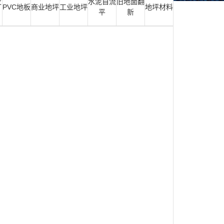
发
水泥自流
旧地面翻
PVC地板
商业地坪
工业地坪
地坪材料
平
新