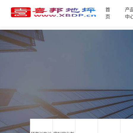
首
产
首
页
中
页
产
品
中
技
心
术
支
资
持
讯
中
施
心
工
案
例
联
电
系
话
我
咨
们
询