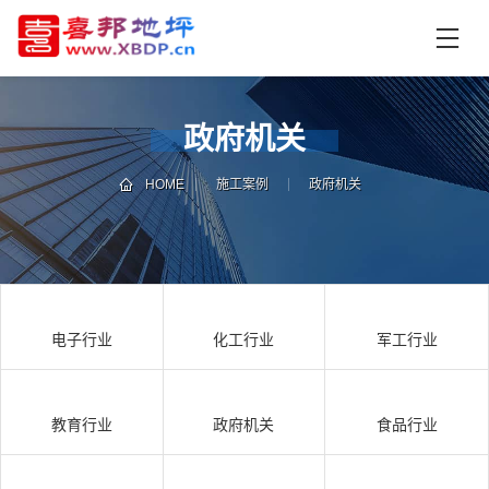
首
页
产
品
政府机关
中
技
心
术
HOME
施工案例
政府机关
支
资
持
讯
中
施
心
工
电子行业
化工行业
军工行业
案
例
联
电
系
话
教育行业
政府机关
食品行业
我
咨
们
询