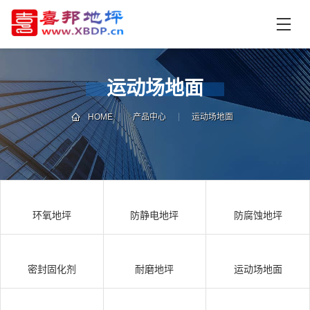
首
页
产
品
运动场地面
中
技
心
术
HOME
产品中心
运动场地面
支
资
持
讯
中
施
心
工
环氧地坪
防静电地坪
防腐蚀地坪
案
例
联
电
系
话
密封固化剂
耐磨地坪
运动场地面
我
咨
们
询